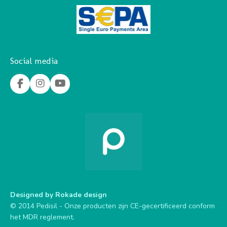
Social media
F
I
Y
a
n
o
c
s
u
e
t
T
b
a
u
o
g
b
o
r
e
k
a
m
Designed by
Rokade design
© 2014 Pedisil - Onze producten zijn CE-gecertificeerd conform
het MDR reglement.