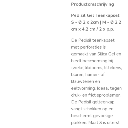
Productomschrijving
Pedisil Gel Teenkapset
S - Ø 2 x 2cm | M - Ø 2,2
cm x 4,2 cm / 2 x p.p.
De Pedisil teenkapset
met perforaties is
gemaakt van Silica Gel en
biedt bescherming bij
(weke)likdoorns, littekens,
blaren, hamer- of
klauwtenen en
eeltvorming. Ideaal tegen
druk- en frictieproblemen.
De Pedisil gelteenkap
vangt schokken op en
beschermt gevoelige
plekken. Maat S is uiterst