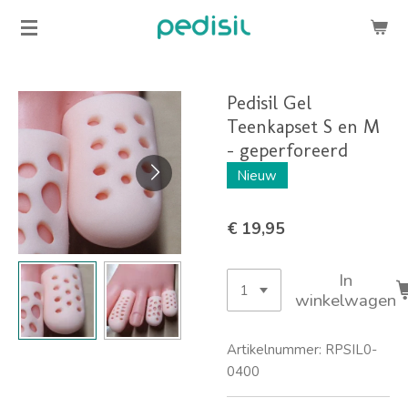
Ga
direct
naar
de
Pedisil Gel
hoofdinhoud
Teenkapset S en M
- geperforeerd
Nieuw
€ 19,95
In
winkelwagen
Artikelnummer:
RPSIL0-
0400