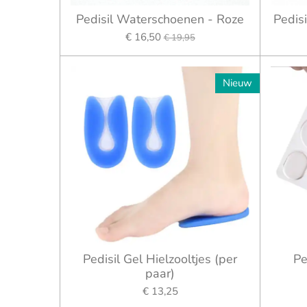
Pedisil Waterschoenen - Roze
Pedis
€ 16,50
€ 19,95
Nieuw
Pedisil Gel Hielzooltjes (per
Pe
paar)
€ 13,25