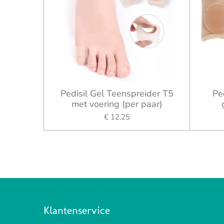
Pedisil Gel Teenspreider T5
Pe
met voering (per paar)
€ 12,25
Klantenservice