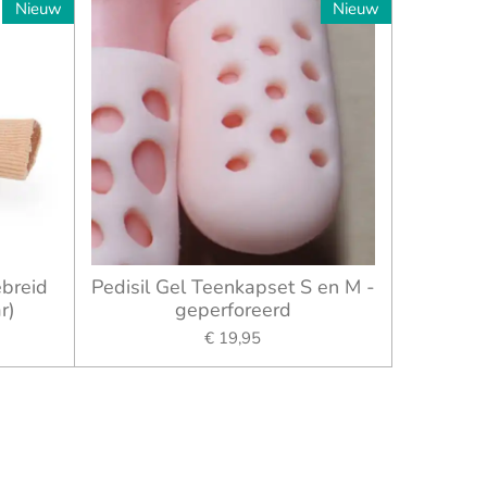
Nieuw
Nieuw
ebreid
Pedisil Gel Teenkapset S en M -
r)
geperforeerd
€ 19,95