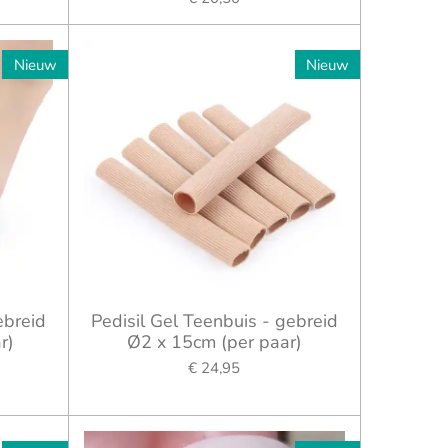
Nieuw
Nieuw
ebreid
Pedisil Gel Teenbuis - gebreid
r)
Ø2 x 15cm (per paar)
€ 24,95