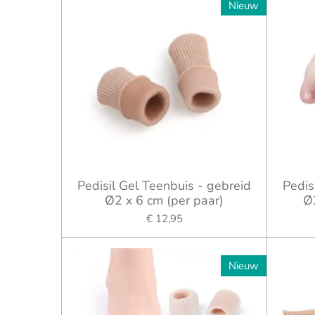
Nieuw
Pedisil Gel Teenbuis - gebreid
Pedis
Ø2 x 6 cm (per paar)
Ø
€ 12,95
Nieuw