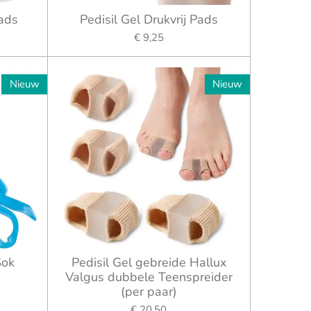
Pads
Pedisil Gel Drukvrij Pads
€ 9,25
Nieuw
Nieuw
Sok
Pedisil Gel gebreide Hallux
Valgus dubbele Teenspreider
(per paar)
€ 20,50