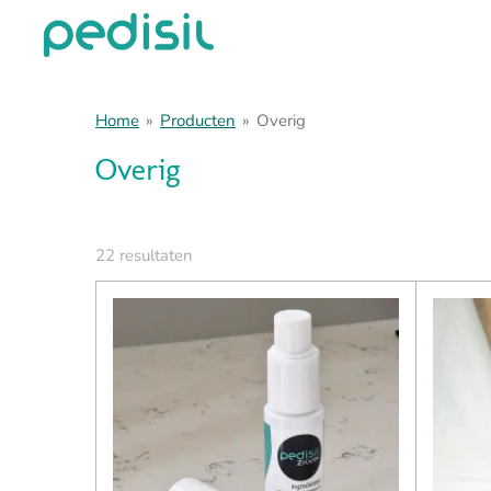
Ga
direct
naar
de
Home
»
Producten
»
Overig
hoofdinhoud
Overig
22 resultaten