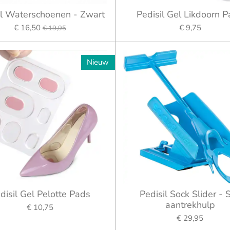
il Waterschoenen - Zwart
Pedisil Gel Likdoorn 
€ 16,50
€ 9,75
€ 19,95
Nieuw
disil Gel Pelotte Pads
Pedisil Sock Slider - 
aantrekhulp
€ 10,75
€ 29,95