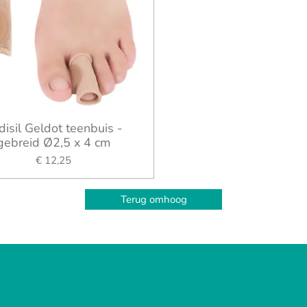
disil Geldot teenbuis -
gebreid Ø2,5 x 4 cm
€ 12,25
Terug omhoog