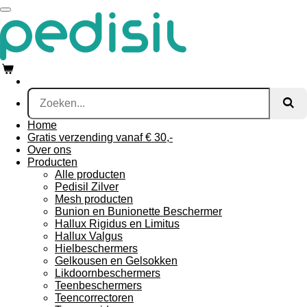
Ga
direct
naar
de
hoofdinhoud
Home
Gratis verzending vanaf € 30,-
Over ons
Producten
Alle producten
Pedisil Zilver
Mesh producten
Bunion en Bunionette Beschermer
Hallux Rigidus en Limitus
Hallux Valgus
Hielbeschermers
Gelkousen en Gelsokken
Likdoornbeschermers
Teenbeschermers
Teencorrectoren