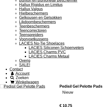
Bunion en Bunionette Beschermer
Hallux Rigidus en Limitus
Hallux Valgus
Hielbeschermers
Gelkousen en Gelsokken
Likdoornbeschermers
Teenbeschermers
Teencorrectoren
Teenspreiders
Voorvoetkussens
LACIES No-Tie Shoelaces
LACIES Siliconen Schoenveters
LACIES Charms PVC
LACIES Charms Metaal
Overig
SALE!
Contact
Account
Zoeken
Winkelwagen
Pedisil Gel Pelotte Pads
Nieuw
€ 10,75