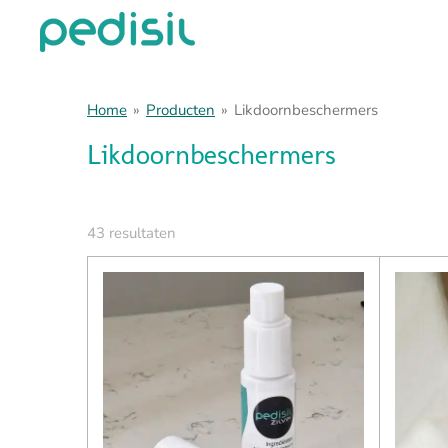
Ga
direct
naar
de
Home
»
Producten
»
Likdoornbeschermers
hoofdinhoud
Likdoornbeschermers
43 resultaten