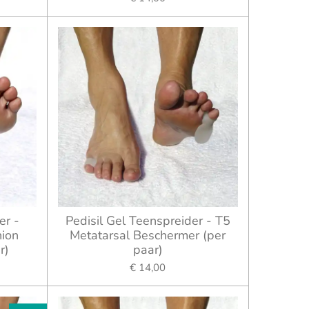
er -
Pedisil Gel Teenspreider - T5
nion
Metatarsal Beschermer (per
r)
paar)
€ 14,00