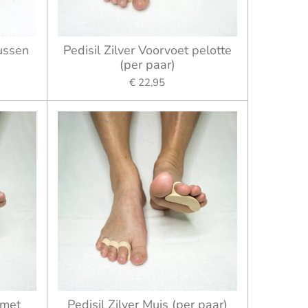
kussen
Pedisil Zilver Voorvoet pelotte
(per paar)
€ 22,95
 met
Pedisil Zilver Muis (per paar)