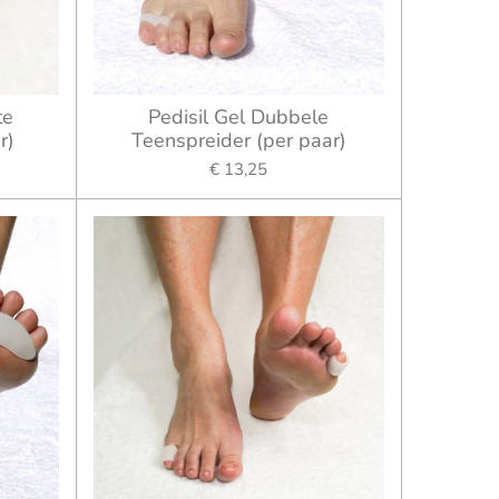
te
Pedisil Gel Dubbele
r)
Teenspreider (per paar)
€ 13,25