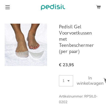
Ga
direct
naar
de
Pedisil Gel
hoofdinhoud
Voorvoetkussen
met
Teenbeschermer
(per paar)
€ 23,95
In
winkelwagen
Artikelnummer:
RPSIL0-
0202