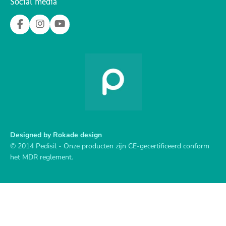
Social media
F
I
Y
a
n
o
c
s
u
e
t
T
b
a
u
o
g
b
o
r
e
k
a
m
Designed by
Rokade design
© 2014 Pedisil - Onze producten zijn CE-gecertificeerd conform
het MDR reglement.