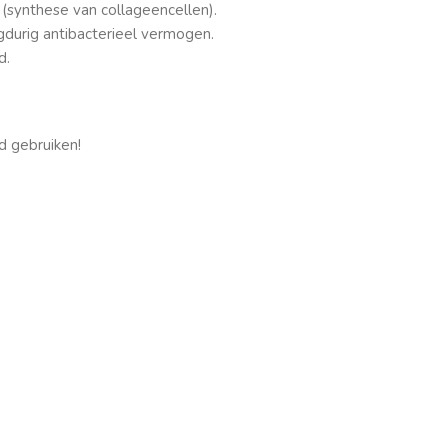
(synthese van collageencellen).
durig antibacterieel vermogen.
d.
d gebruiken!