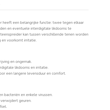
1
r heeft een belangrijke functie: twee tegen elkaar
den en eventuele interdigitale likdoorns te
 teenspreider kan tussen verschillende tenen worden
en voorkomt irritatie.
wrijving en ongemak.
igitale likdoorns en irritatie.
oor een langere levensduur en comfort.
en bacteriën en enkele virussen.
verwijdert geuren.
fsel.