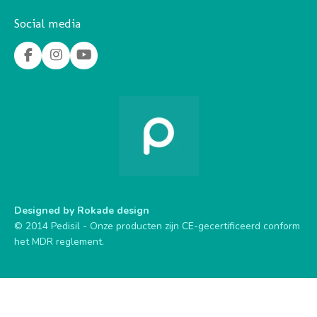
Social media
F
I
Y
a
n
o
c
s
u
e
t
T
b
a
u
o
g
b
o
r
e
k
a
m
Designed by
Rokade design
© 2014 Pedisil - Onze producten zijn CE-gecertificeerd conform
het MDR reglement.