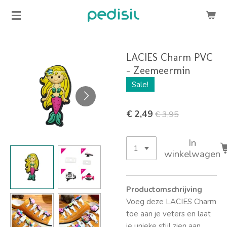
Ga
direct
naar
de
LACIES Charm PVC
hoofdinhoud
- Zeemeermin
Sale!
€ 2,49
€ 3,95
In
winkelwagen
Productomschrijving
Voeg deze LACIES Charm
toe aan je veters en laat
je unieke stijl zien aan